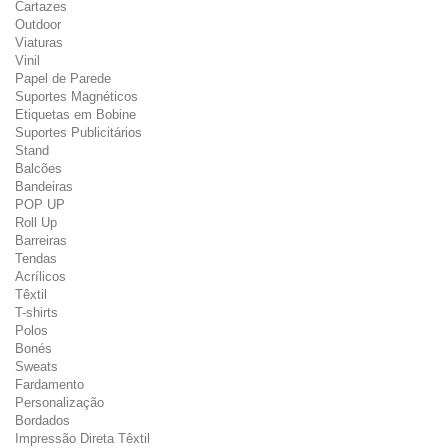
Cartazes
Outdoor
Viaturas
Vinil
Papel de Parede
Suportes Magnéticos
Etiquetas em Bobine
Suportes Publicitários
Stand
Balcões
Bandeiras
POP UP
Roll Up
Barreiras
Tendas
Acrílicos
Têxtil
T-shirts
Polos
Bonés
Sweats
Fardamento
Personalização
Bordados
Impressão Direta Têxtil