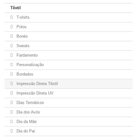
Têxtil
T-shirts
Polos
Bonés
Sweats
Fardamento
Personalização
Bordados
Impressão Direta Têxtil
Impressão Direta UV
Dias Temáticos
Dia dos Avós
Dia da Mãe
Dia do Pai