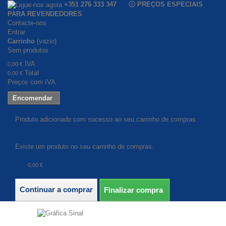
+351 276 333 347 ⓘ PREÇOS ESPECIAIS
PARA REVENDEDORES
Contacte-nos
Entrar
Carrinho
(vazio)
Sem produtos
IVA
0,00 €
Total
0,00 €
Preços com IVA
Encomendar
Produto adicionado com sucesso ao seu carrinho de compras
Quantidade
Total
Existe um produto no seu carrinho de compras.
Total produtos (com IVA)
IVA
0,00 €
Total (com IVA)
Continuar a comprar
Finalizar compra