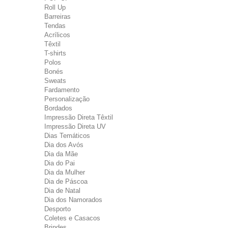
Roll Up
Barreiras
Tendas
Acrílicos
Têxtil
T-shirts
Polos
Bonés
Sweats
Fardamento
Personalização
Bordados
Impressão Direta Têxtil
Impressão Direta UV
Dias Temáticos
Dia dos Avós
Dia da Mãe
Dia do Pai
Dia da Mulher
Dia de Páscoa
Dia de Natal
Dia dos Namorados
Desporto
Coletes e Casacos
Brindes