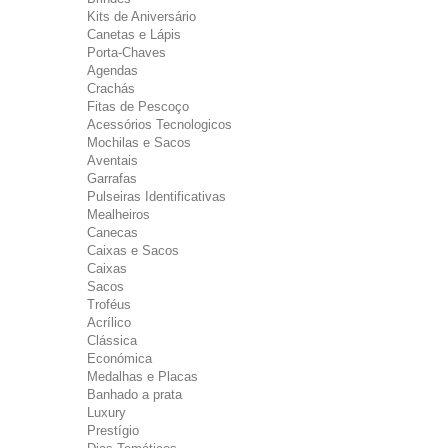
Kits de Aniversário
Canetas e Lápis
Porta-Chaves
Agendas
Crachás
Fitas de Pescoço
Acessórios Tecnologicos
Mochilas e Sacos
Aventais
Garrafas
Pulseiras Identificativas
Mealheiros
Canecas
Caixas e Sacos
Caixas
Sacos
Troféus
Acrílico
Clássica
Económica
Medalhas e Placas
Banhado a prata
Luxury
Prestígio