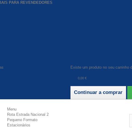
CIAIS PARA REVENDEDORES
as
Existe um produto no seu carrinho 
Total produtos (com IVA)
IVA
0,00 €
Total (com IVA)
Continuar a comprar
Menu
Rota Estrada Nacional 2
Pequeno Formato
Estacionários