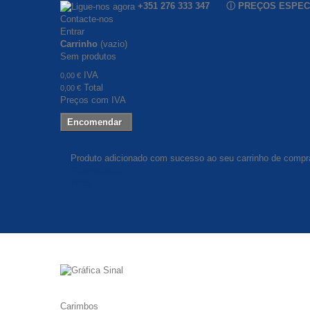
+351 276 333 347 ⓘ PREÇOS ESPE
Contacte-nos
Entrar
Carrinho
(vazio)
Sem produtos
IVA
0,00 €
Total
0,00 €
Preços com IVA
Encomendar
Produto adicionado com sucesso ao seu carrinho de compr
Quantidade
Total
Carimbos