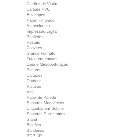
Cartões de Visita
Cartões PVC
Envelopes
Papel Timbrado
Autocolantes
Impressão Digital
Panfletos
Postais
Convites
Grande Formato
Fotos em canvas
Lona e Microperfuraçao
Posters
Cartazes
Outdoor
Viaturas
Vinil
Papel de Parede
Suportes Magnéticos
Etiquetas em Bobine
Suportes Publicitários
Stand
Balcões
Bandeiras
POP UP