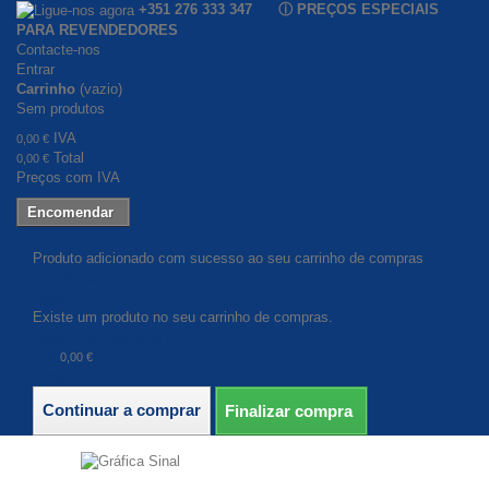
+351 276 333 347 ⓘ PREÇOS ESPECIAIS
PARA REVENDEDORES
Contacte-nos
Entrar
Carrinho
(vazio)
Sem produtos
IVA
0,00 €
Total
0,00 €
Preços com IVA
Encomendar
Produto adicionado com sucesso ao seu carrinho de compras
Quantidade
Total
Existe um produto no seu carrinho de compras.
Total produtos (com IVA)
IVA
0,00 €
Total (com IVA)
Continuar a comprar
Finalizar compra