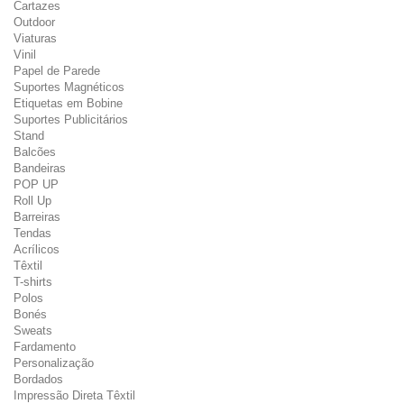
Cartazes
Outdoor
Viaturas
Vinil
Papel de Parede
Suportes Magnéticos
Etiquetas em Bobine
Suportes Publicitários
Stand
Balcões
Bandeiras
POP UP
Roll Up
Barreiras
Tendas
Acrílicos
Têxtil
T-shirts
Polos
Bonés
Sweats
Fardamento
Personalização
Bordados
Impressão Direta Têxtil