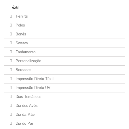
Têxtil
T-shirts
Polos
Bonés
Sweats
Fardamento
Personalização
Bordados
Impressão Direta Têxtil
Impressão Direta UV
Dias Temáticos
Dia dos Avós
Dia da Mãe
Dia do Pai