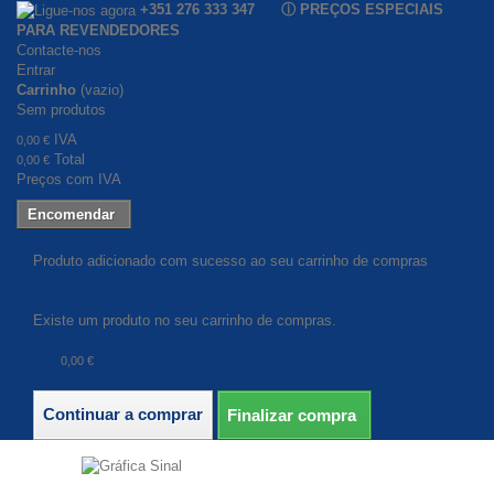
+351 276 333 347 ⓘ PREÇOS ESPECIAIS
PARA REVENDEDORES
Contacte-nos
Entrar
Carrinho
(vazio)
Sem produtos
IVA
0,00 €
Total
0,00 €
Preços com IVA
Encomendar
Produto adicionado com sucesso ao seu carrinho de compras
Quantidade
Total
Existe um produto no seu carrinho de compras.
Total produtos (com IVA)
IVA
0,00 €
Total (com IVA)
Continuar a comprar
Finalizar compra