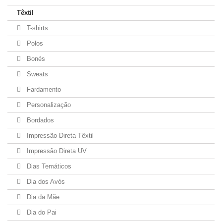
Têxtil
T-shirts
Polos
Bonés
Sweats
Fardamento
Personalização
Bordados
Impressão Direta Têxtil
Impressão Direta UV
Dias Temáticos
Dia dos Avós
Dia da Mãe
Dia do Pai