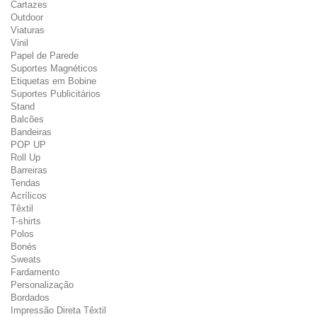
Cartazes
Outdoor
Viaturas
Vinil
Papel de Parede
Suportes Magnéticos
Etiquetas em Bobine
Suportes Publicitários
Stand
Balcões
Bandeiras
POP UP
Roll Up
Barreiras
Tendas
Acrílicos
Têxtil
T-shirts
Polos
Bonés
Sweats
Fardamento
Personalização
Bordados
Impressão Direta Têxtil