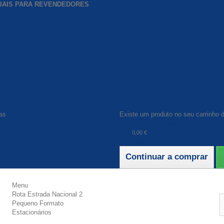
CIAIS PARA REVENDEDORES
as
Existe um produto no seu carrinho 
Total produtos (com IVA)
IVA
0,00 €
Total (com IVA)
Continuar a comprar
Menu
Rota Estrada Nacional 2
Pequeno Formato
Estacionários