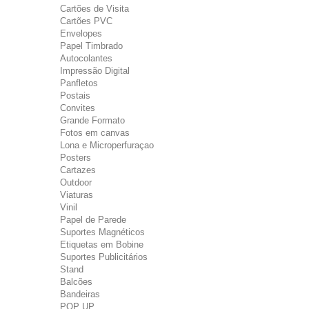
Cartões de Visita
Cartões PVC
Envelopes
Papel Timbrado
Autocolantes
Impressão Digital
Panfletos
Postais
Convites
Grande Formato
Fotos em canvas
Lona e Microperfuraçao
Posters
Cartazes
Outdoor
Viaturas
Vinil
Papel de Parede
Suportes Magnéticos
Etiquetas em Bobine
Suportes Publicitários
Stand
Balcões
Bandeiras
POP UP