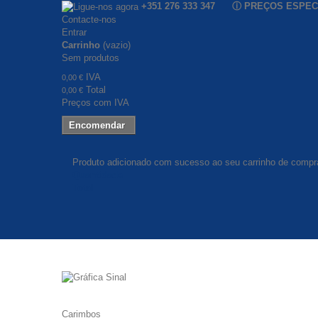
+351 276 333 347 ⓘ PREÇOS ESPE
Contacte-nos
Entrar
Carrinho
(vazio)
Sem produtos
IVA
0,00 €
Total
0,00 €
Preços com IVA
Encomendar
Produto adicionado com sucesso ao seu carrinho de compr
Quantidade
Total
Carimbos