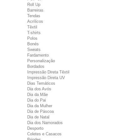
Roll Up
Barreiras
Tendas
Acrílicos
Têxtil
T-shirts
Polos
Bonés
Sweats
Fardamento
Personalização
Bordados
Impressão Direta Têxtil
Impressão Direta UV
Dias Temáticos
Dia dos Avós
Dia da Mãe
Dia do Pai
Dia da Mulher
Dia de Páscoa
Dia de Natal
Dia dos Namorados
Desporto
Coletes e Casacos
Brindes