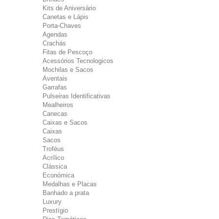
Kits de Aniversário
Canetas e Lápis
Porta-Chaves
Agendas
Crachás
Fitas de Pescoço
Acessórios Tecnologicos
Mochilas e Sacos
Aventais
Garrafas
Pulseiras Identificativas
Mealheiros
Canecas
Caixas e Sacos
Caixas
Sacos
Troféus
Acrílico
Clássica
Económica
Medalhas e Placas
Banhado a prata
Luxury
Prestígio