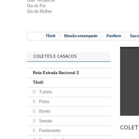
Dias Temáticos
Dia do Pai
Dia da Mulher
Têxtil
Blusão estampado
Panfleto
Saco
COLETES E CASACOS
Rota Estrada Nacional 2
Têxtil
T-shirts
Polos
Bonés
Sweats
COLET
Fardamento