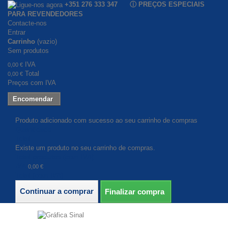
+351 276 333 347 ⓘ PREÇOS ESPECIAIS
PARA REVENDEDORES
Contacte-nos
Entrar
Carrinho
(vazio)
Sem produtos
IVA
0,00 €
Total
0,00 €
Preços com IVA
Encomendar
Produto adicionado com sucesso ao seu carrinho de compras
Quantidade
Total
Existe um produto no seu carrinho de compras.
Total produtos (com IVA)
IVA
0,00 €
Total (com IVA)
Continuar a comprar
Finalizar compra