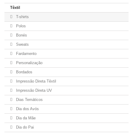
Têxtil
T-shirts
Polos
Bonés
Sweats
Fardamento
Personalização
Bordados
Impressão Direta Têxtil
Impressão Direta UV
Dias Temáticos
Dia dos Avós
Dia da Mãe
Dia do Pai