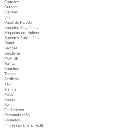
Cartazes
Outdoor
Viaturas
Vinil
Papel de Parede
Suportes Magnéticos
Etiquetas em Bobine
Suportes Publicitários
Stand
Balcões
Bandeiras
POP UP
Roll Up
Barreiras
Tendas
Acrílicos
Têxtil
T-shirts
Polos
Bonés
Sweats
Fardamento
Personalização
Bordados
Impressão Direta Têxtil