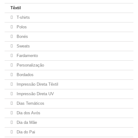
Têxtil
T-shirts
Polos
Bonés
Sweats
Fardamento
Personalização
Bordados
Impressão Direta Têxtil
Impressão Direta UV
Dias Temáticos
Dia dos Avós
Dia da Mãe
Dia do Pai