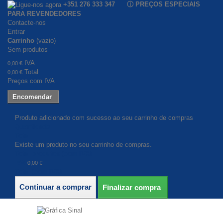
+351 276 333 347 ⓘ PREÇOS ESPECIAIS
PARA REVENDEDORES
Contacte-nos
Entrar
Carrinho
(vazio)
Sem produtos
IVA
0,00 €
Total
0,00 €
Preços com IVA
Encomendar
Produto adicionado com sucesso ao seu carrinho de compras
Quantidade
Total
Existe um produto no seu carrinho de compras.
Total produtos (com IVA)
IVA
0,00 €
Total (com IVA)
Continuar a comprar
Finalizar compra