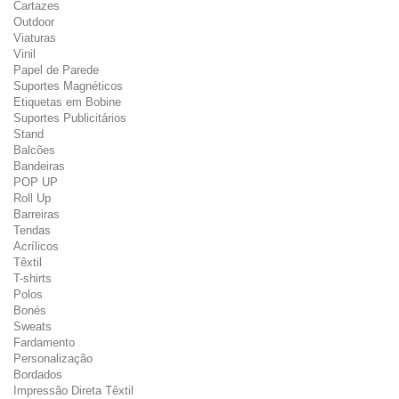
Cartazes
Outdoor
Viaturas
Vinil
Papel de Parede
Suportes Magnéticos
Etiquetas em Bobine
Suportes Publicitários
Stand
Balcões
Bandeiras
POP UP
Roll Up
Barreiras
Tendas
Acrílicos
Têxtil
T-shirts
Polos
Bonés
Sweats
Fardamento
Personalização
Bordados
Impressão Direta Têxtil