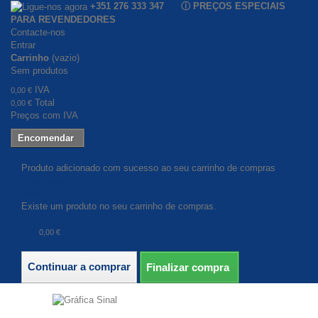
+351 276 333 347 ⓘ PREÇOS ESPECIAIS
PARA REVENDEDORES
Contacte-nos
Entrar
Carrinho
(vazio)
Sem produtos
IVA
0,00 €
Total
0,00 €
Preços com IVA
Encomendar
Produto adicionado com sucesso ao seu carrinho de compras
Quantidade
Total
Existe um produto no seu carrinho de compras.
Total produtos (com IVA)
IVA
0,00 €
Total (com IVA)
Continuar a comprar
Finalizar compra