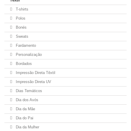
Têxtil
T-shirts
Polos
Bonés
Sweats
Fardamento
Personalização
Bordados
Impressão Direta Têxtil
Impressão Direta UV
Dias Temáticos
Dia dos Avós
Dia da Mãe
Dia do Pai
Dia da Mulher