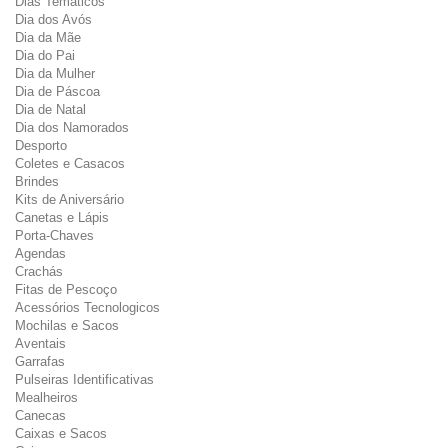
Dias Temáticos
Dia dos Avós
Dia da Mãe
Dia do Pai
Dia da Mulher
Dia de Páscoa
Dia de Natal
Dia dos Namorados
Desporto
Coletes e Casacos
Brindes
Kits de Aniversário
Canetas e Lápis
Porta-Chaves
Agendas
Crachás
Fitas de Pescoço
Acessórios Tecnologicos
Mochilas e Sacos
Aventais
Garrafas
Pulseiras Identificativas
Mealheiros
Canecas
Caixas e Sacos