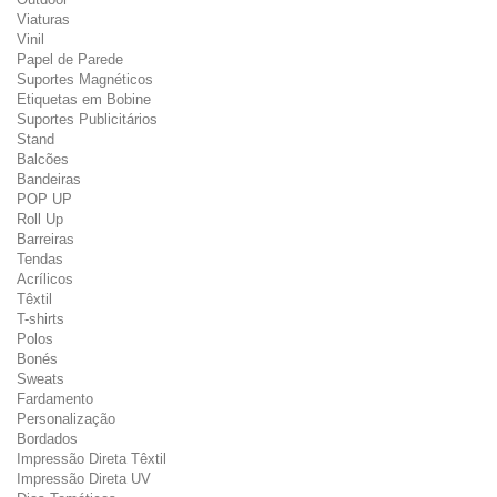
Viaturas
Vinil
Papel de Parede
Suportes Magnéticos
Etiquetas em Bobine
Suportes Publicitários
Stand
Balcões
Bandeiras
POP UP
Roll Up
Barreiras
Tendas
Acrílicos
Têxtil
T-shirts
Polos
Bonés
Sweats
Fardamento
Personalização
Bordados
Impressão Direta Têxtil
Impressão Direta UV