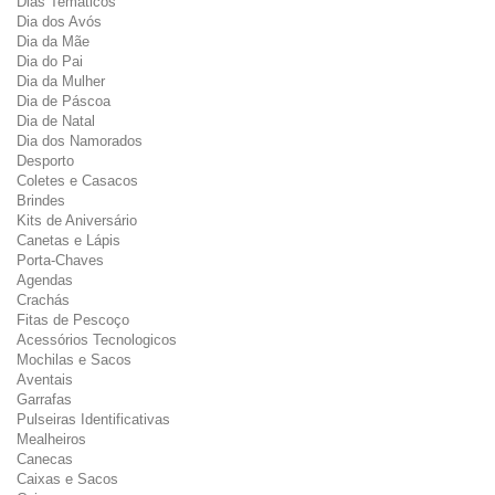
Dias Temáticos
Dia dos Avós
Dia da Mãe
Dia do Pai
Dia da Mulher
Dia de Páscoa
Dia de Natal
Dia dos Namorados
Desporto
Coletes e Casacos
Brindes
Kits de Aniversário
Canetas e Lápis
Porta-Chaves
Agendas
Crachás
Fitas de Pescoço
Acessórios Tecnologicos
Mochilas e Sacos
Aventais
Garrafas
Pulseiras Identificativas
Mealheiros
Canecas
Caixas e Sacos