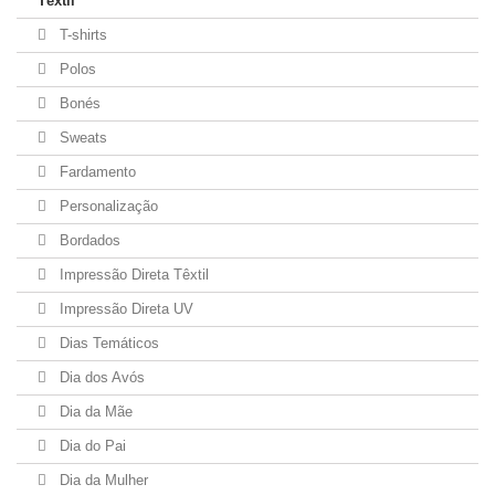
Têxtil
T-shirts
Polos
Bonés
Sweats
Fardamento
Personalização
Bordados
Impressão Direta Têxtil
Impressão Direta UV
Dias Temáticos
Dia dos Avós
Dia da Mãe
Dia do Pai
Dia da Mulher