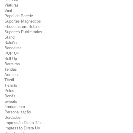
Viaturas
Vinil
Papel de Parede
Suportes Magnéticos
Etiquetas em Bobine
Suportes Publicitários
Stand
Balcões
Bandeiras
POP UP
Roll Up
Barreiras
Tendas
Acrílicos
Têxtil
T-shirts
Polos
Bonés
Sweats
Fardamento
Personalização
Bordados
Impressão Direta Têxtil
Impressão Direta UV