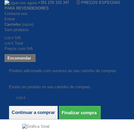
+351 276 333 347 ⓘ PREÇOS ESPECIAIS
PARA REVENDEDORES
Contacte-nos
Entrar
Carrinho
(vazio)
Sem produtos
IVA
0,00 €
Total
0,00 €
Preços com IVA
Encomendar
Produto adicionado com sucesso ao seu carrinho de compras
Quantidade
Total
Existe um produto no seu carrinho de compras.
Total produtos (com IVA)
IVA
0,00 €
Total (com IVA)
Continuar a comprar
Finalizar compra