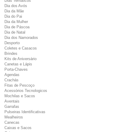
Dias Temáticos
Dia dos Avós
Dia da Mãe
Dia do Pai
Dia da Mulher
Dia de Páscoa
Dia de Natal
Dia dos Namorados
Desporto
Coletes e Casacos
Brindes
Kits de Aniversário
Canetas e Lápis
Porta-Chaves
Agendas
Crachás
Fitas de Pescoço
Acessórios Tecnologicos
Mochilas e Sacos
Aventais
Garrafas
Pulseiras Identificativas
Mealheiros
Canecas
Caixas e Sacos