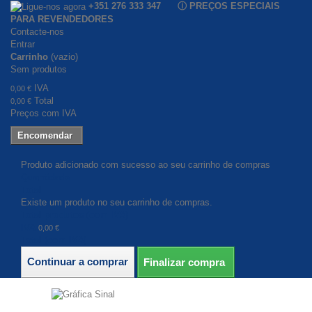
+351 276 333 347 ⓘ PREÇOS ESPECIAIS
PARA REVENDEDORES
Contacte-nos
Entrar
Carrinho
(vazio)
Sem produtos
IVA
0,00 €
Total
0,00 €
Preços com IVA
Encomendar
Produto adicionado com sucesso ao seu carrinho de compras
Quantidade
Total
Existe um produto no seu carrinho de compras.
Total produtos (com IVA)
IVA
0,00 €
Total (com IVA)
Continuar a comprar
Finalizar compra