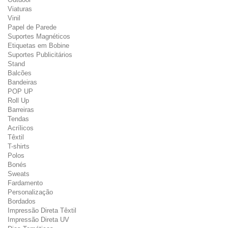
Viaturas
Vinil
Papel de Parede
Suportes Magnéticos
Etiquetas em Bobine
Suportes Publicitários
Stand
Balcões
Bandeiras
POP UP
Roll Up
Barreiras
Tendas
Acrílicos
Têxtil
T-shirts
Polos
Bonés
Sweats
Fardamento
Personalização
Bordados
Impressão Direta Têxtil
Impressão Direta UV