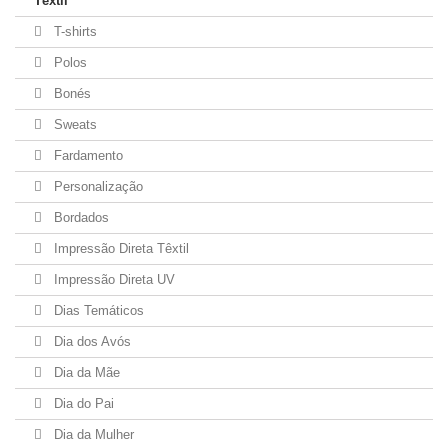
Têxtil
T-shirts
Polos
Bonés
Sweats
Fardamento
Personalização
Bordados
Impressão Direta Têxtil
Impressão Direta UV
Dias Temáticos
Dia dos Avós
Dia da Mãe
Dia do Pai
Dia da Mulher