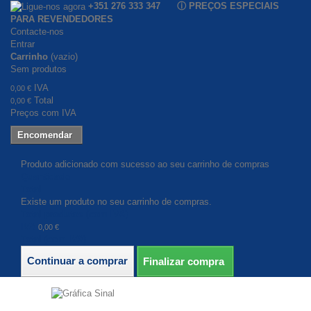
+351 276 333 347 ⓘ PREÇOS ESPECIAIS
PARA REVENDEDORES
Contacte-nos
Entrar
Carrinho
(vazio)
Sem produtos
IVA
0,00 €
Total
0,00 €
Preços com IVA
Encomendar
Produto adicionado com sucesso ao seu carrinho de compras
Quantidade
Total
Existe um produto no seu carrinho de compras.
Total produtos (com IVA)
IVA
0,00 €
Total (com IVA)
Continuar a comprar
Finalizar compra