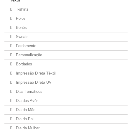
Têxtil
T-shirts
Polos
Bonés
Sweats
Fardamento
Personalização
Bordados
Impressão Direta Têxtil
Impressão Direta UV
Dias Temáticos
Dia dos Avós
Dia da Mãe
Dia do Pai
Dia da Mulher