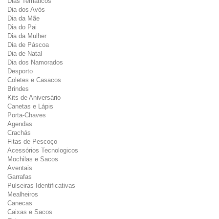
Dias Temáticos
Dia dos Avós
Dia da Mãe
Dia do Pai
Dia da Mulher
Dia de Páscoa
Dia de Natal
Dia dos Namorados
Desporto
Coletes e Casacos
Brindes
Kits de Aniversário
Canetas e Lápis
Porta-Chaves
Agendas
Crachás
Fitas de Pescoço
Acessórios Tecnologicos
Mochilas e Sacos
Aventais
Garrafas
Pulseiras Identificativas
Mealheiros
Canecas
Caixas e Sacos