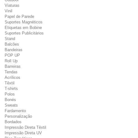
Viaturas
Vinil
Papel de Parede
Suportes Magnéticos
Etiquetas em Bobine
Suportes Publicitários
Stand
Balcões
Bandeiras
POP UP
Roll Up
Barreiras
Tendas
Acrílicos
Têxtil
T-shirts
Polos
Bonés
Sweats
Fardamento
Personalização
Bordados
Impressão Direta Têxtil
Impressão Direta UV