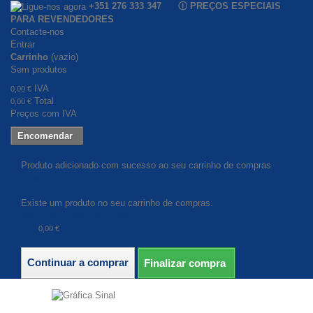
+351 276 333 347 ⓘ PREÇOS ESPECIAIS
PARA REVENDEDORES
Contacte-nos
Entrar
Carrinho
(vazio)
Sem produtos
IVA
0,00 €
Total
0,00 €
Preços com IVA
Encomendar
Produto adicionado com sucesso ao seu carrinho de compras
Quantidade
Total
Existe um produto no seu carrinho de compras.
Total produtos (com IVA)
IVA
0,00 €
Total (com IVA)
Continuar a comprar
Finalizar compra