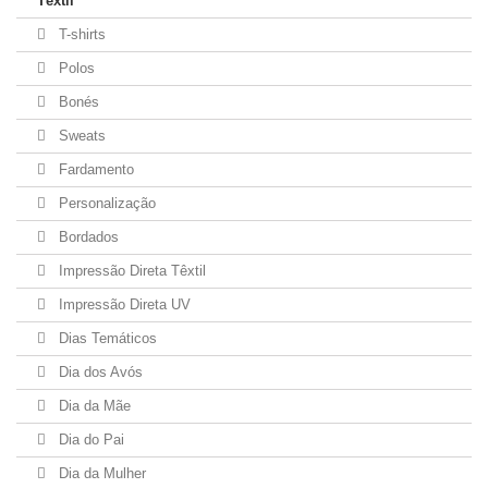
Têxtil
T-shirts
Polos
Bonés
Sweats
Fardamento
Personalização
Bordados
Impressão Direta Têxtil
Impressão Direta UV
Dias Temáticos
Dia dos Avós
Dia da Mãe
Dia do Pai
Dia da Mulher