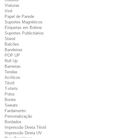
Viaturas
Vinil
Papel de Parede
Suportes Magnéticos
Etiquetas em Bobine
Suportes Publicitários
Stand
Balcões
Bandeiras
POP UP
Roll Up
Barreiras
Tendas
Acrílicos
Têxtil
T-shirts
Polos
Bonés
Sweats
Fardamento
Personalização
Bordados
Impressão Direta Têxtil
Impressão Direta UV