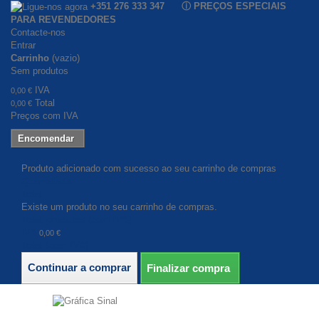
+351 276 333 347 ⓘ PREÇOS ESPECIAIS
PARA REVENDEDORES
Contacte-nos
Entrar
Carrinho
(vazio)
Sem produtos
IVA
0,00 €
Total
0,00 €
Preços com IVA
Encomendar
Produto adicionado com sucesso ao seu carrinho de compras
Quantidade
Total
Existe um produto no seu carrinho de compras.
Total produtos (com IVA)
IVA
0,00 €
Total (com IVA)
Continuar a comprar
Finalizar compra