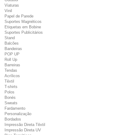
Viaturas
Vinil
Papel de Parede
Suportes Magnéticos
Etiquetas em Bobine
Suportes Publicitários
Stand
Balcões
Bandeiras
POP UP
Roll Up
Barreiras
Tendas
Acrílicos
Têxtil
T-shirts
Polos
Bonés
Sweats
Fardamento
Personalização
Bordados
Impressão Direta Têxtil
Impressão Direta UV