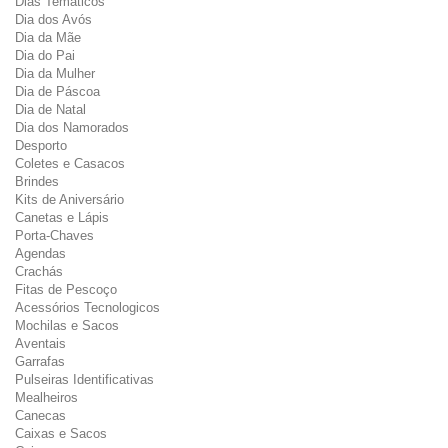
Dias Temáticos
Dia dos Avós
Dia da Mãe
Dia do Pai
Dia da Mulher
Dia de Páscoa
Dia de Natal
Dia dos Namorados
Desporto
Coletes e Casacos
Brindes
Kits de Aniversário
Canetas e Lápis
Porta-Chaves
Agendas
Crachás
Fitas de Pescoço
Acessórios Tecnologicos
Mochilas e Sacos
Aventais
Garrafas
Pulseiras Identificativas
Mealheiros
Canecas
Caixas e Sacos