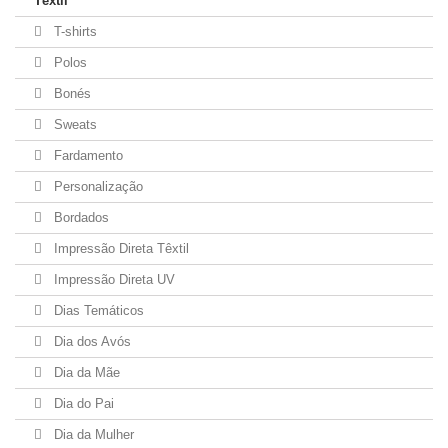
Têxtil
T-shirts
Polos
Bonés
Sweats
Fardamento
Personalização
Bordados
Impressão Direta Têxtil
Impressão Direta UV
Dias Temáticos
Dia dos Avós
Dia da Mãe
Dia do Pai
Dia da Mulher