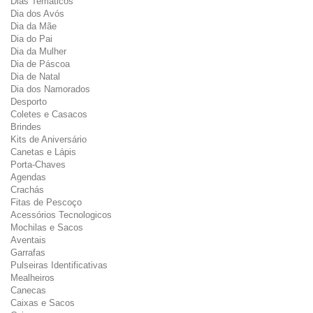
Dias Temáticos
Dia dos Avós
Dia da Mãe
Dia do Pai
Dia da Mulher
Dia de Páscoa
Dia de Natal
Dia dos Namorados
Desporto
Coletes e Casacos
Brindes
Kits de Aniversário
Canetas e Lápis
Porta-Chaves
Agendas
Crachás
Fitas de Pescoço
Acessórios Tecnologicos
Mochilas e Sacos
Aventais
Garrafas
Pulseiras Identificativas
Mealheiros
Canecas
Caixas e Sacos