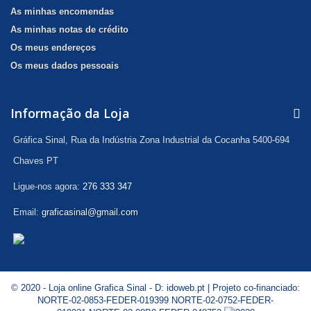
As minhas encomendas
As minhas notas de crédito
Os meus endereços
Os meus dados pessoais
Informação da Loja
Gráfica Sinal, Rua da Indústria Zona Industrial da Cocanha 5400-694
Chaves PT
Ligue-nos agora:
276 333 347
Email:
graficasinal@gmail.com
© 2020 - Loja online Grafica Sinal - D:
idoweb.pt
| Projeto co-financiado:
NORTE-02-0853-FEDER-019399
NORTE-02-0752-FEDER-