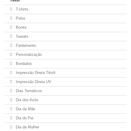
Têxtil
T-shirts
Polos
Bonés
Sweats
Fardamento
Personalização
Bordados
Impressão Direta Têxtil
Impressão Direta UV
Dias Temáticos
Dia dos Avós
Dia da Mãe
Dia do Pai
Dia da Mulher