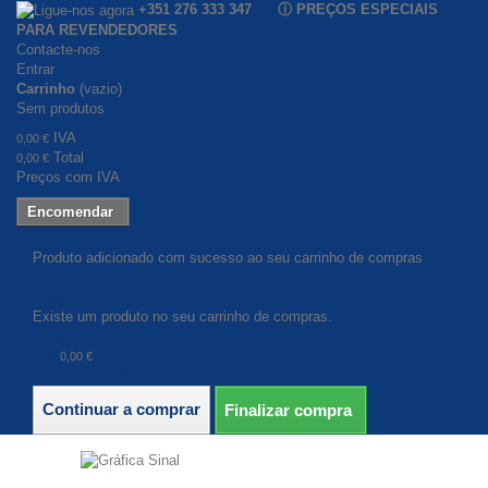
+351 276 333 347 ⓘ PREÇOS ESPECIAIS
PARA REVENDEDORES
Contacte-nos
Entrar
Carrinho
(vazio)
Sem produtos
IVA
0,00 €
Total
0,00 €
Preços com IVA
Encomendar
Produto adicionado com sucesso ao seu carrinho de compras
Quantidade
Total
Existe um produto no seu carrinho de compras.
Total produtos (com IVA)
IVA
0,00 €
Total (com IVA)
Continuar a comprar
Finalizar compra