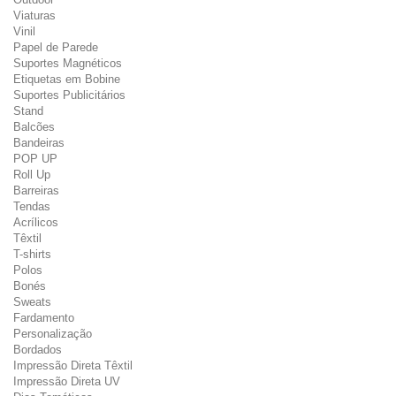
Viaturas
Vinil
Papel de Parede
Suportes Magnéticos
Etiquetas em Bobine
Suportes Publicitários
Stand
Balcões
Bandeiras
POP UP
Roll Up
Barreiras
Tendas
Acrílicos
Têxtil
T-shirts
Polos
Bonés
Sweats
Fardamento
Personalização
Bordados
Impressão Direta Têxtil
Impressão Direta UV